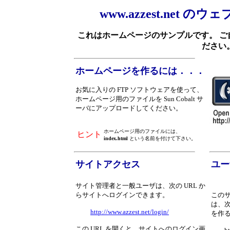
www.azzest.net
これはホームページのサンプルです。 
ださい
ホームページを作るには．．．
お気に入りの FTP ソフトウェアを使って、
ホームページ用のファイルを Sun Cobalt サ
ーバにアップロードしてください。
ホームページ用のファイルには、
ヒント
index.html
という名前を付けて下さい。
サイトアクセス
ユー
サイト管理者と一般ユーザは、次の URL か
らサイトへログインできます。
この
は、次
http://www.azzest.net/login/
を作
この URL を開くと、サイトへのログイン画